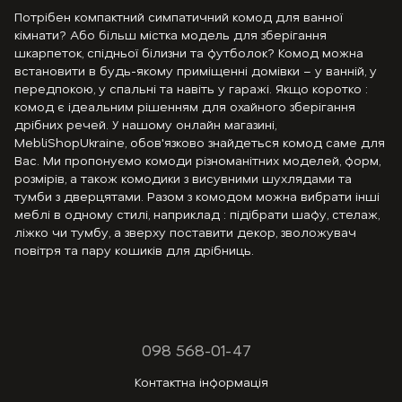
Потрібен компактний симпатичний комод для ванної
кімнати? Або більш містка модель для зберігання
шкарпеток, спідньої білизни та футболок? Комод можна
встановити в будь-якому приміщенні домівки – у ванній, у
передпокою, у спальні та навіть у гаражі. Якщо коротко :
комод є ідеальним рішенням для охайного зберігання
дрібних речей. У нашому онлайн магазині,
MebliShopUkraine, обов'язково знайдеться комод саме для
Вас. Ми пропонуємо комоди різноманітних моделей, форм,
розмірів, а також комодики з висувними шухлядами та
тумби з дверцятами. Разом з комодом можна вибрати інші
меблі в одному стилі, наприклад : підібрати шафу, стелаж,
ліжко чи тумбу, а зверху поставити декор, зволожувач
повітря та пару кошиків для дрібниць.
098 568-01-47
Контактна інформація