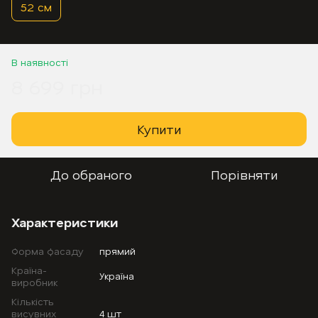
52 см
В наявності
8 699 грн
Купити
До обраного
Порівняти
Характеристики
Форма фасаду
прямий
Країна-
Україна
виробник
Кількість
висувних
4 шт