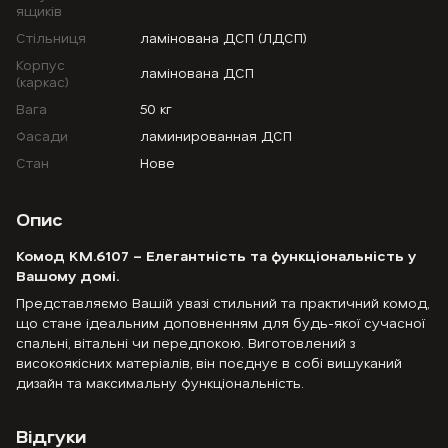
ящиків
Стільниця
ламінована ДСП (ЛДСП)
Корпус
ламінована ДСП
(каркас)
Вага
50 кг
Фасади
ламинированная ДСП
Стан
Нове
Опис
Комод
KM.6107
– Елегантність та функціональність у
Вашому домі.
Представляємо Вашій увазі стильний та практичний комод,
що стане ідеальним доповненням для будь-якої сучасної
спальні, вітальні чи передпокою. Виготовлений з
високоякісних матеріалів, він поєднує в собі вишуканий
дизайн та максимальну функціональність.
Відгуки