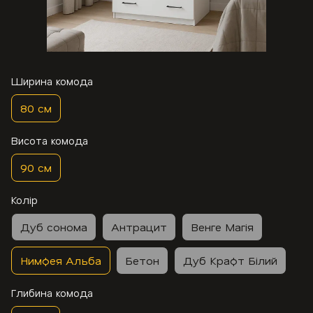
Ширина комода
80 см
Висота комода
90 см
Колір
Дуб сонома
Антрацит
Венге Магія
Нимфея Альба
Бетон
Дуб Крафт Білий
Глибина комода