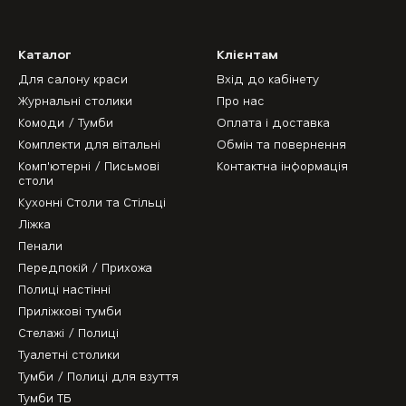
Каталог
Клієнтам
Для салону краси
Вхід до кабінету
Журнальні столики
Про нас
Комоди / Тумби
Оплата і доставка
Комплекти для вітальні
Обмін та повернення
Комп'ютерні / Письмові
Контактна інформація
столи
Кухонні Столи та Стільці
Ліжка
Пенали
Передпокій / Прихожа
Полиці настінні
Приліжкові тумби
Стелажі / Полиці
Туалетні столики
Тумби / Полиці для взуття
Тумби ТБ