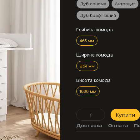
Дуб сонома
Антрацит
Дуб Крафт Білий
Глибина комода
465 мм
Ширина комода
864 мм
Висота комода
1020 мм
Купити
Доставка
Оплата
П