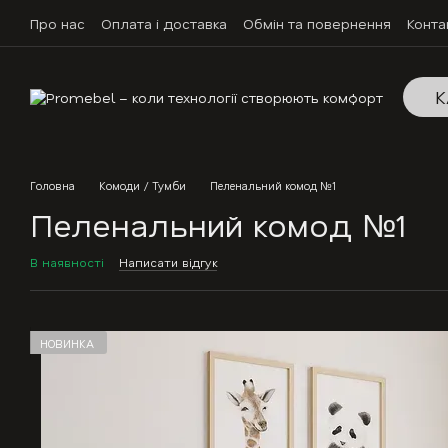
Перейти до основного контенту
Про нас
Оплата і доставка
Обмін та повернення
Конта
К
Головна
Комоди / Тумби
Пеленальний комод №1
Пеленальний комод №1
В наявності
Написати відгук
НОВИНКА