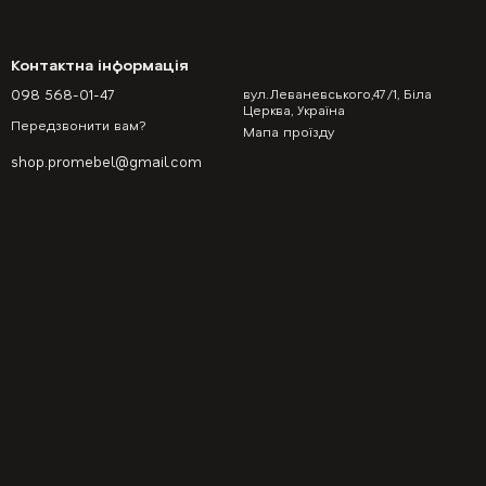
Контактна інформація
098 568-01-47
вул.Леваневського,47/1, Біла
Церква, Україна
Передзвонити вам?
Мапа проїзду
shop.promebel@gmail.com