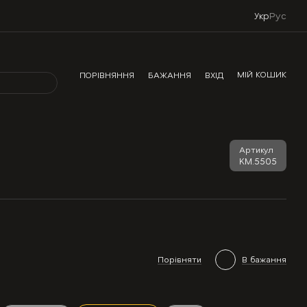
Укр
Рус
МІЙ КОШИК
ПОРІВНЯННЯ
БАЖАННЯ
ВХІД
Артикул
KM.5505
Порівняти
В бажання