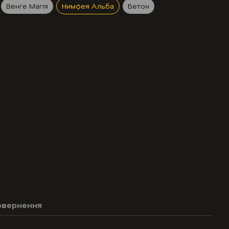
Венге Магія
Нимфея Альба
Бетон
овернення