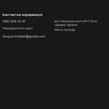
Контактна інформація
098 568-01-47
вул.Леваневського,47/1, Біла
Церква, Україна
Передзвонити вам?
Мапа проїзду
shop.promebel@gmail.com