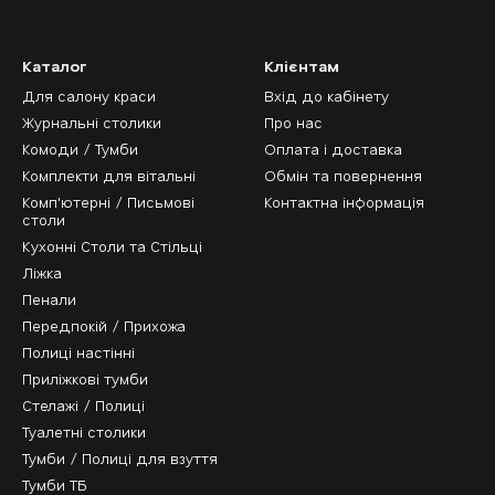
Каталог
Клієнтам
Для салону краси
Вхід до кабінету
Журнальні столики
Про нас
Комоди / Тумби
Оплата і доставка
Комплекти для вітальні
Обмін та повернення
Комп'ютерні / Письмові
Контактна інформація
столи
Кухонні Столи та Стільці
Ліжка
Пенали
Передпокій / Прихожа
Полиці настінні
Приліжкові тумби
Стелажі / Полиці
Туалетні столики
Тумби / Полиці для взуття
Тумби ТБ