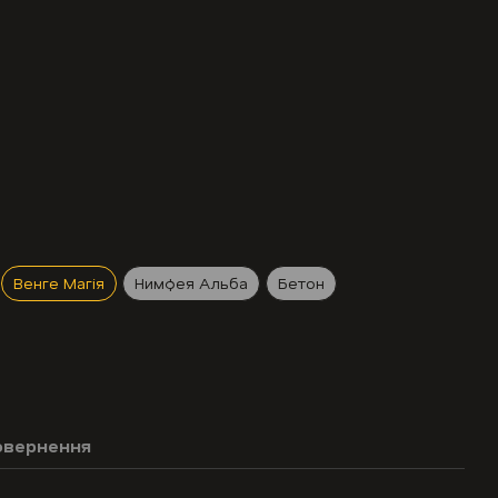
Венге Магія
Нимфея Альба
Бетон
овернення