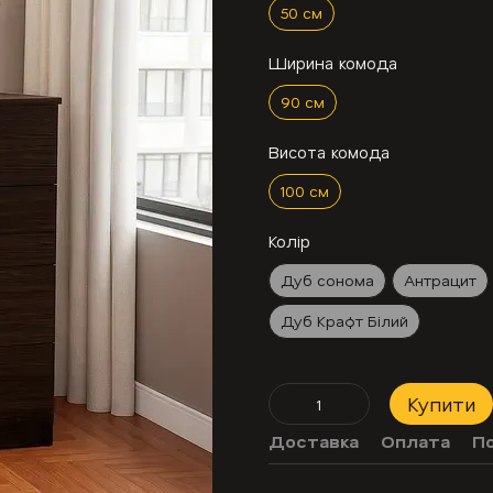
50 см
Ширина комода
90 см
Висота комода
100 см
Колір
Дуб сонома
Антрацит
Дуб Крафт Білий
Купити
Доставка
Оплата
П