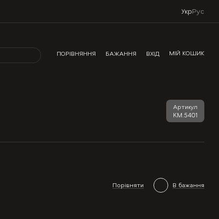
Укр
Рус
МІЙ КОШИК
ПОРІВНЯННЯ
БАЖАННЯ
ВХІД
Артикул
KM.5401
Порівняти
В бажання