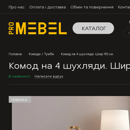
Перейти до основного контенту
Про нас
Оплата і доставка
Обмін та повернення
Конта
КАТАЛОГ
Головна
Комоди / Тумби
Комод на 4 шухляди. Шир 90 см.
Комод на 4 шухляди. Шир
В наявності
Написати відгук
НОВИНКА