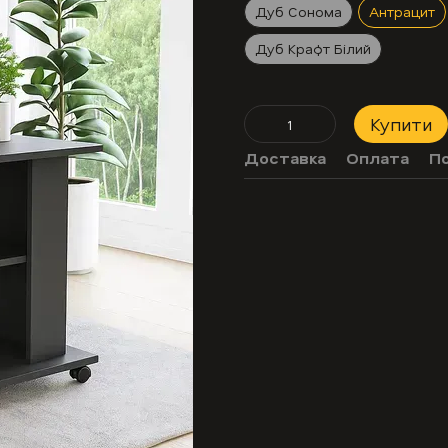
Дуб Сонома
Антрацит
Дуб Крафт Білий
Купити
Доставка
Оплата
П