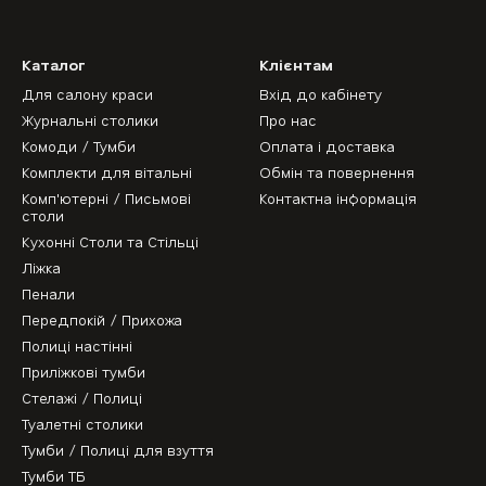
Каталог
Клієнтам
Для салону краси
Вхід до кабінету
Журнальні столики
Про нас
Комоди / Тумби
Оплата і доставка
Комплекти для вітальні
Обмін та повернення
Комп'ютерні / Письмові
Контактна інформація
столи
Кухонні Столи та Стільці
Ліжка
Пенали
Передпокій / Прихожа
Полиці настінні
Приліжкові тумби
Стелажі / Полиці
Туалетні столики
Тумби / Полиці для взуття
Тумби ТБ