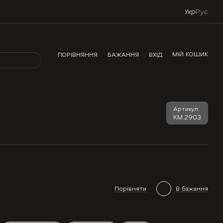
Укр
Рус
МІЙ КОШИК
ПОРІВНЯННЯ
БАЖАННЯ
ВХІД
Артикул
KM.2903
Порівняти
В бажання