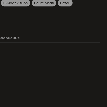
Нимфея Альба
Венге Магія
Бетон
овернення