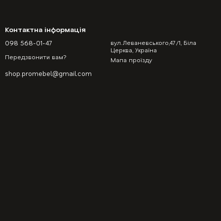
Контактна інформація
098 568-01-47
вул.Леваневського,47/1, Біла
Церква, Україна
Передзвонити вам?
Мапа проїзду
shop.promebel@gmail.com