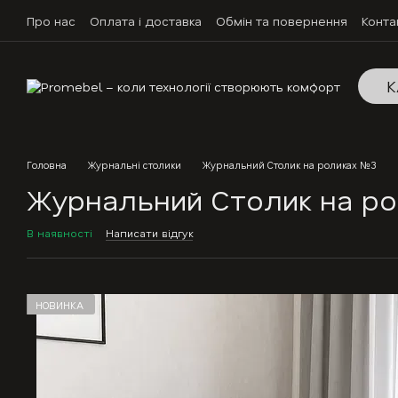
Перейти до основного контенту
Про нас
Оплата і доставка
Обмін та повернення
Конта
К
Головна
Журнальні столики
Журнальний Столик на роликах №3
Журнальний Столик на р
В наявності
Написати відгук
НОВИНКА