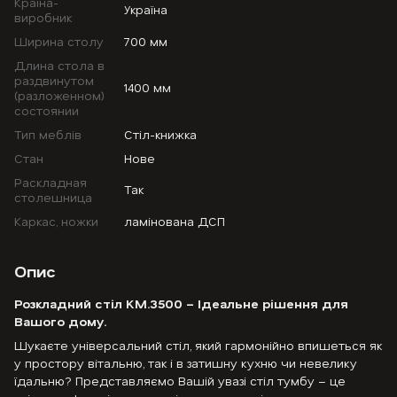
Країна-
Україна
виробник
Ширина столу
700 мм
Длина стола в
раздвинутом
1400 мм
(разложенном)
состоянии
Тип меблів
Стіл-книжка
Стан
Нове
Раскладная
Так
столешница
Каркас, ножки
ламінована ДСП
Опис
Розкладний стіл KM.3500
–
Ідеальне рішення для
Вашого дому.
Шукаєте універсальний стіл, який гармонійно впишеться як
у простору вітальню, так і в затишну кухню чи невелику
їдальню? Представляємо Вашій увазі стіл тумбу – це