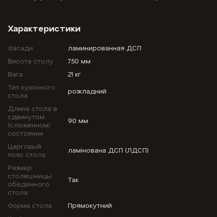
Характеристики
Фасади
ламинированная ДСП
Висота столу
750 мм
Вага
21 кг
Тип кухонного
розкладний
стола
Длина стола в
сдвинутом
90 мм
(сложенном)
состоянии
Царговый
ламінована ДСП (ЛДСП)
пояс стола
Размер
столешницы
Так
обеденного
стола
Форма стола
Прямокутний