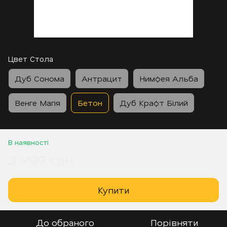
Цвет Стола
Дуб Сонома
Антрацит
Нимфея Альба
Венге Магія
Бетон
Дуб Крафт Білий
В наявності
3 999 грн
Купити
До обраного
Порівняти