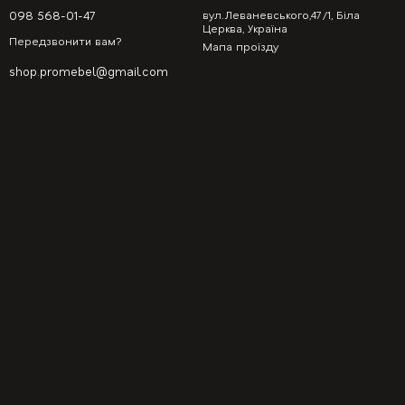
098 568-01-47
вул.Леваневського,47/1, Біла
Церква, Україна
Передзвонити вам?
Мапа проїзду
shop.promebel@gmail.com