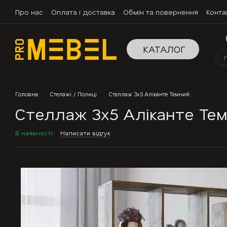
Перейти до основного контенту
Про нас
Оплата і доставка
Обмін та повернення
Конта
КАТАЛОГ
Головна
Стелажі / Полиці
Стеллаж 3х5 Аліканте Темний
Стеллаж 3х5 Аліканте Те
В наявності
Написати відгук