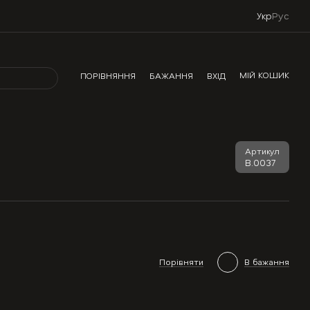
Укр
Рус
МІЙ КОШИК
ПОРІВНЯННЯ
БАЖАННЯ
ВХІД
Артикул
В.0037
Порівняти
В бажання