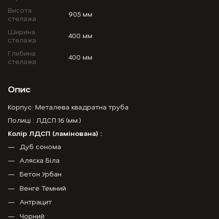
Висота
905 мм
стелажа
Ширина
400 мм
стелажа
Глибина
400 мм
стелажа
Опис
Корпус: Металева квадратна труба
Полиці : ЛДСП 16 (мм.)
Колір ЛДСП (ламінована) :
Дуб сонома
Аляска Біла
Бетон Урбан
Венге Темний
Антрацит
Чорний