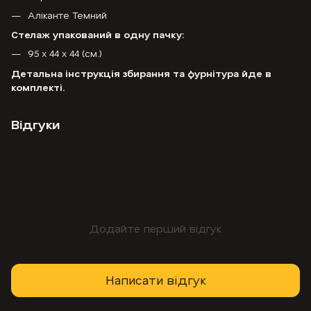
Аліканте Темний
Стелаж упакований в одну пачку:
95 х 44 х 44 (см.)
Детальна інструкція збирання та фурнітура йде в
комплекті.
Відгуки
Додайте перший відгук
Написати відгук