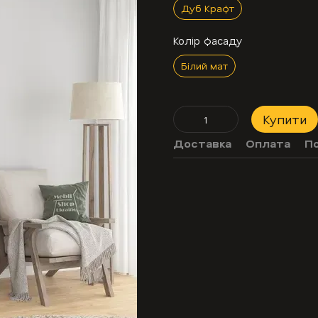
Дуб Крафт
Колір фасаду
Білий мат
Купити
Доставка
Оплата
П