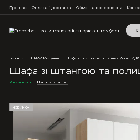
Перейти до основного контенту
Про нас
Оплата і доставка
Обмін та повернення
Конта
К
Головна
ШАФИ Модульні
Шафа зі штангою та полицями. Фасад МД
Шафа зі штангою та пол
В наявності
Написати відгук
НОВИНКА