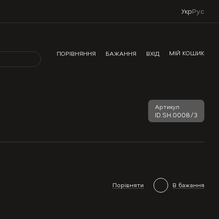
Укр
Рус
МІЙ КОШИК
ПОРІВНЯННЯ
БАЖАННЯ
ВХІД
Артикул
ID.SH.0008/3
Порівняти
В бажання