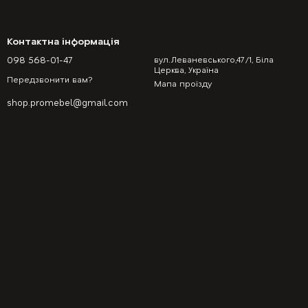
Контактна інформація
098 568-01-47
вул.Леваневського,47/1, Біла
Церква, Україна
Передзвонити вам?
Мапа проїзду
shop.promebel@gmail.com