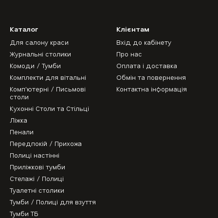
Каталог
Клієнтам
Для салону краси
Вхід до кабінету
Журнальні столики
Про нас
Комоди / Тумби
Оплата і доставка
Комплекти для вітальні
Обмін та повернення
Комп'ютерні / Письмові
Контактна інформація
столи
Кухонні Столи та Стільці
Ліжка
Пенали
Передпокій / Прихожа
Полиці настінні
Приліжкові тумби
Стелажі / Полиці
Туалетні столики
Тумби / Полиці для взуття
Тумби ТБ