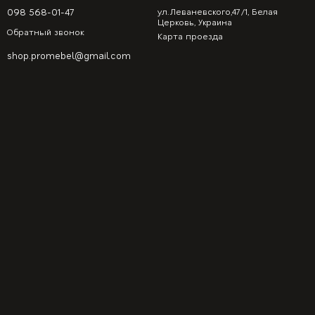
098 568-01-47
ул.Леваневского,47/1, Белая
Церковь, Украина
Обратный звонок
Карта проезда
shop.promebel@gmail.com