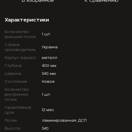
Характеристики
Количество
1 шт.
внешних полок
Страна
Украина
производитель
Корпус (каркас)
металл
Глубина
400 мм
Ширина
540 мм
Состояние
Новое
Количество
внутренних
1 шт.
полок
Гарантийный
12 мес
срок
Полки
ламинированная ДСП
Высота
540