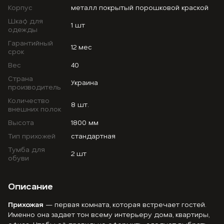
Корпус
металл покрытый порошковой краской
Шкаф для
1 шт
одежды
Гарантийный
12 мес
срок
Вес
40
Страна
Украина
производитель
Количество
8 шт.
внешних полок
Высота
1800 мм
Тип прихожей
стандартная
Тумба для
2 шт
обуви
Описание
Прихожая
— первая комната, которая встречает гостей.
Именно она задает тон всему интерьеру дома, квартиры,