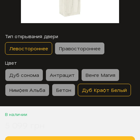
Тип открывания двери
Левостороннее
Правостороннее
Цвет
Дуб сонома
Антрацит
Венге Магия
Нимфея Альба
Бетон
Дуб Крафт Белый
В наличии
5 099 грн