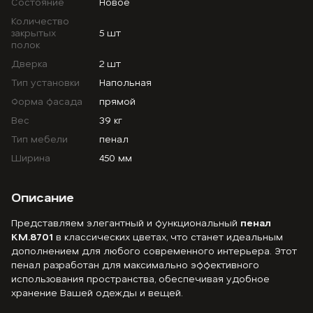
Состояние
Новое
Количество
закрытых
5 шт
полок
Дверка
2 шт
Тип установки
Напольная
Форма фасада
прямой
Вес
39 кг
Тип мебели
пенал
Ширина
450 мм
Описание
Представляем элегантный и функциональный
пенал
KM.8701
в классических цветах, что станет идеальным
дополнением для любого современного интерьера. Этот
пенал разработан для максимально эффективного
использования пространства, обеспечивая удобное
хранение Вашей одежды и вещей.