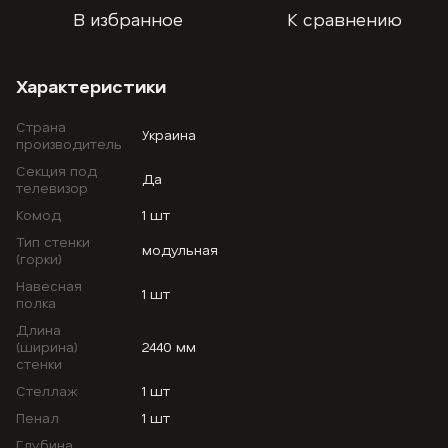
В избранное
К сравнению
Характеристики
Страна
Украина
производитель
Секция под
Да
телевизор
Комод
1 шт
Тип стенки
модульная
(горки)
Навесная
1 шт
полка
Длина
(ширина)
2440 мм
стенки
Стеллаж
1 шт
Пенал
1 шт
Глубина