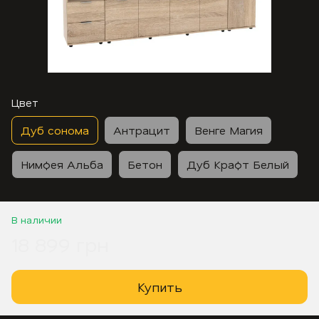
Цвет
Дуб сонома
Антрацит
Венге Магия
Нимфея Альба
Бетон
Дуб Крафт Белый
В наличии
18 899 грн
Купить