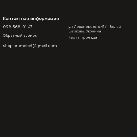
Контактная информация
098 568-01-47
ул.Леваневского,47/1, Белая
Церковь, Украина
Обратный звонок
Карта проезда
shop.promebel@gmail.com