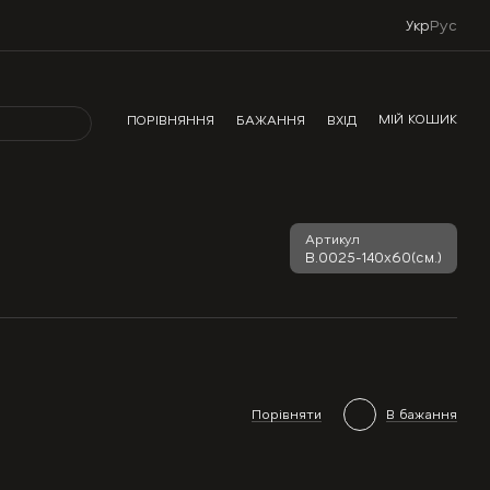
Укр
Рус
МІЙ КОШИК
ПОРІВНЯННЯ
БАЖАННЯ
ВХІД
Артикул
В.0025-140х60(см.)
Порівняти
В бажання