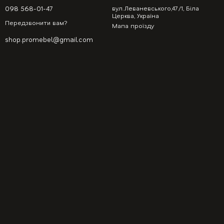
098 568-01-47
вул.Леваневського,47/1, Біла
Церква, Україна
Передзвонити вам?
Мапа проїзду
shop.promebel@gmail.com