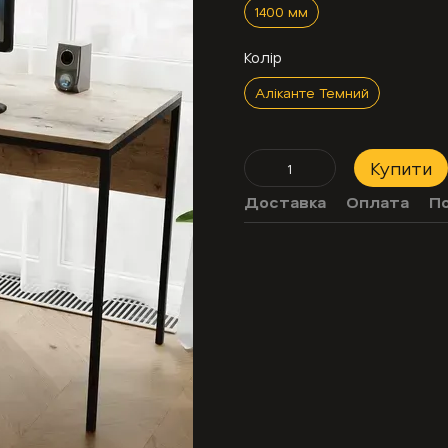
1400 мм
Колір
Аліканте Темний
Купити
Доставка
Оплата
П