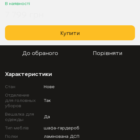
В наявності
7 799 грн
Купити
До обраного
Порівняти
Характеристики
Стан
Нове
Отделение
для головных
Так
уборов
Вешалка для
Да
одежды
Тип меблів
шафа-гардероб
Полки
ламінована ДСП