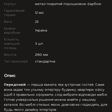
Корпус
метал покритий порошковою фарбою
Гарантійний
12 міс
термін
Вага
25
Країна-
Україна
виробник
Кількість
зовнішніх
3 шт.
полиць
Висота
2160 мм
Тип прихожей
стандартна
Опис
Передпокій
— перша кімната, яка зустрічає гостей. Саме
вона задає тон усьому інтер'єру будинку, квартири, офісу.
Щоб її правильно оформити, слід вибрати відповідні меблі.
Готові універсальні рішення можна знайти у нашому
каталозі. Всі меблі стильні, якісні, довговічні і підходять для
будь-якого дизайну інтер'єрів.