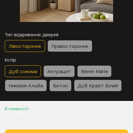
Тип відкривання дверей
Лівостороннє
Правостороннє
Колір
Дуб сонома
Антрацит
Венге Магія
Нимфея Альба
Бетон
Дуб Крафт Білий
В наявності
6 199 грн