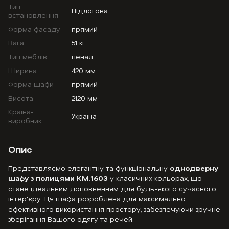
Тип
Підлогова
встановлення
Форма фасаду
прямий
Вага
51 кг
Тип меблів
пенал
Ширина
420 мм
Форма шафи
прямий
Висота
2120 мм
Країна-
Україна
виробник
Опис
Представляємо елегантну та функціональну
однодверну
шафу з полицями KM.1603
у класичних кольорах, що
стане ідеальним доповненням для будь-якого сучасного
інтер'єру. Ця шафа розроблена для максимально
ефективного використання простору, забезпечуючи зручне
зберігання Вашого одягу та речей.