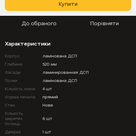
Купити
До обраного
Порівняти
Характеристики
Корпус
ламінована ДСП
Глибина
520 мм
Фасади
ламинированная ДСП
Полки
ламінована ДСП
Кількість ніжок
4 шт
Форма пенала
прямий
Стан
Нове
Кількість
закритих
6 шт
полиць
Дверка
1 шт