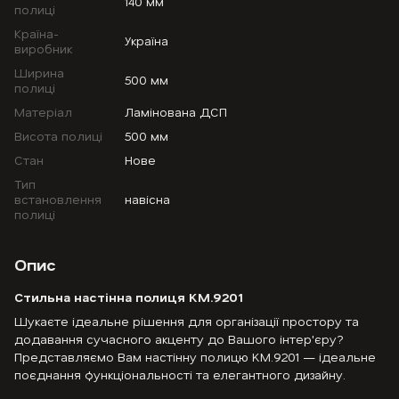
140 мм
полиці
Країна-
Україна
виробник
Ширина
500 мм
полиці
Матеріал
Ламінована ДСП
Висота полиці
500 мм
Стан
Нове
Тип
встановлення
навісна
полиці
Опис
Стильна настінна полиця KM.9201
Шукаєте ідеальне рішення для організації простору та
додавання сучасного акценту до Вашого інтер'єру?
Представляємо Вам настінну полицю KM.9201 — ідеальне
поєднання функціональності та елегантного дизайну.