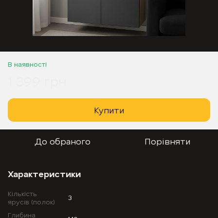
В наявності
1 399 грн
Купити
До обраного
Порівняти
Характеристики
Кількість
3
ярусів (полок)
Глибина