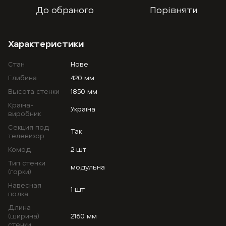
До обраного
Порівняти
Характеристики
Стан
Нове
Глибина
420 мм
Высота стенки
1850 мм
Країна-
Україна
виробник
Секция под
Так
телевизор
Комод
2 шт
Тип стенки
модульна
(горки)
Навесная
1 шт
полка
Длина
(ширина)
2160 мм
стенки