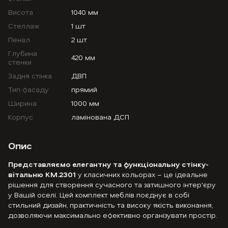
Висота
1040 мм
Стеллаж
1 шт
Пенал
2 шт
Глубина
420 мм
стенки
Задня стінка
ДВП
Тип фасаду
прямий
Ширина
1000 мм
Корпус
ламінована ДСП
Опис
Представляємо елегантну та функціональну стінку-
вітальню KM.2301
у класичних кольорах – це ідеальне
рішення для створення сучасного та затишного інтер'єру
у Вашій оселі. Цей комплект меблів поєднує в собі
стильний дизайн, практичність та високу якість виконання,
дозволяючи максимально ефективно організувати простір.