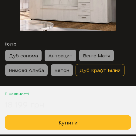
Колір
Дуб сонома
Антрацит
Венге Магія
Нимфея Альба
Бетон
Дуб Крафт Білий
В наявності
18 199 грн
Купити