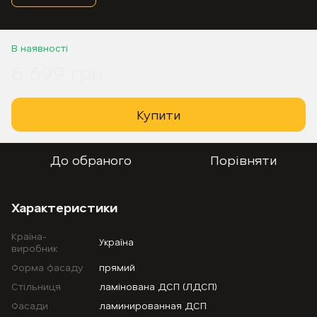
В наявності
6 699 грн
Купити
До обраного
Порівняти
Характеристики
Країна-
Україна
виробник
Форма фасаду
прямий
Стільниця
ламінована ДСП (ЛДСП)
Фасади
ламинированная ДСП