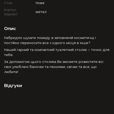
Стан
Нове
Корпус
метал
(каркас)
Опис
Набридло шукати помаду в заповненій косметичці і
постійно переносити все з одного місця в інше?
Наший гарний та компактний туалетний столик – точно для
тебе.
За допомогою цього столика Ви зможете розмістити всі
свої улюблені баночки та пензлики, свічки та все, що
любите!
Відгуки