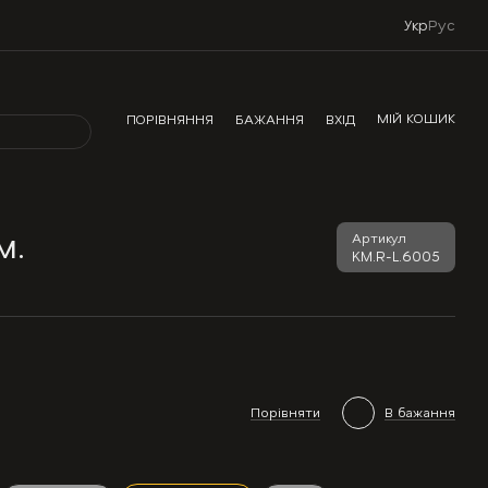
Укр
Рус
МІЙ КОШИК
ПОРІВНЯННЯ
БАЖАННЯ
ВХІД
м.
Артикул
KM.R-L.6005
Порівняти
В бажання