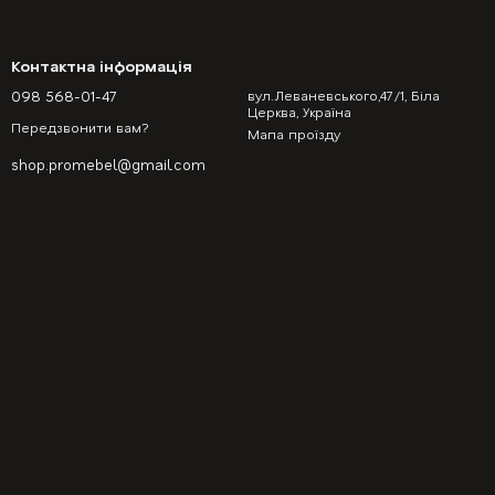
Контактна інформація
098 568-01-47
вул.Леваневського,47/1, Біла
Церква, Україна
Передзвонити вам?
Мапа проїзду
shop.promebel@gmail.com