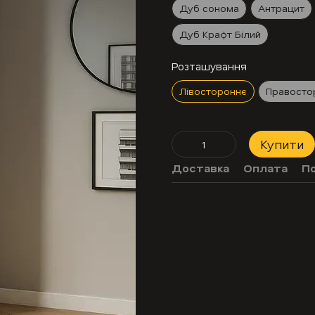
Дуб сонома
Антрацит
Дуб Крафт Білий
Розташування
Лівостороннє
Правосто
Купити
Доставка
Оплата
П