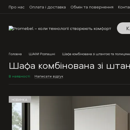
Перейти до основного контенту
Про нас
Оплата і доставка
Обмін та повернення
Конта
К
Головна
ШАФИ Розпашні
Шафа комбінована зі штангою та полицями
Шафа комбінована зі шта
В наявності
Написати відгук
НОВИНКА