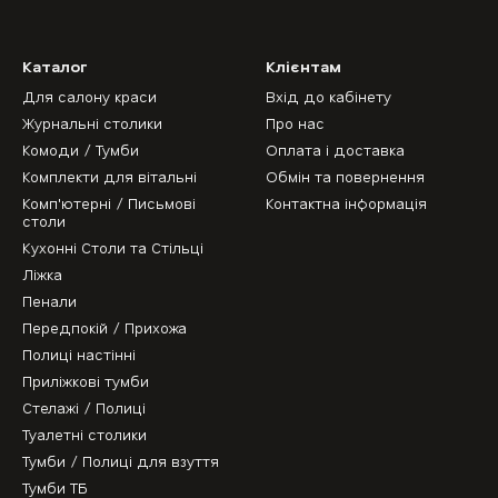
Каталог
Клієнтам
Для салону краси
Вхід до кабінету
Журнальні столики
Про нас
Комоди / Тумби
Оплата і доставка
Комплекти для вітальні
Обмін та повернення
Комп'ютерні / Письмові
Контактна інформація
столи
Кухонні Столи та Стільці
Ліжка
Пенали
Передпокій / Прихожа
Полиці настінні
Приліжкові тумби
Стелажі / Полиці
Туалетні столики
Тумби / Полиці для взуття
Тумби ТБ