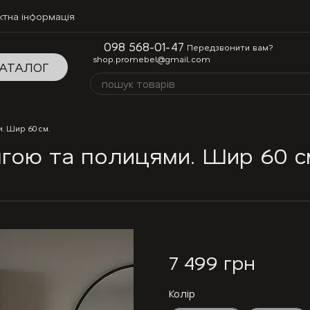
ктна інформація
098 568-01-47
Передзвонити вам?
shop.promebel@gmail.com
АТАЛОГ
. Шир 60 см.
нгою та полицями. Шир 60 с
7 499 грн
Колір