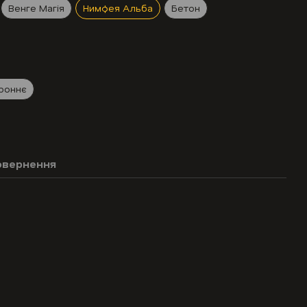
Венге Магія
Нимфея Альба
Бетон
роннє
овернення