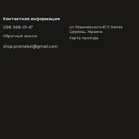
Контактная информация
098 568-01-47
ул.Леваневского,47/1, Белая
Церковь, Украина
Обратный звонок
Карта проезда
shop.promebel@gmail.com