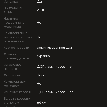
Изножье
Да
Выдвижной
2 шт
ящик
Наличие
подъемного
Нет
механизма
Комплектация
ортопедическим
Нет
основанием
Каркас кровати
ламинированная ДСП
Страна
Украина
производитель
Изголовье
ДСП ламинированная
кровати
Состояние
Новое
Комплектация
Нет
матрасом
Изножье кровати
ДСП ламинированная
Высота кровати
с учетом
86 см
изголовья