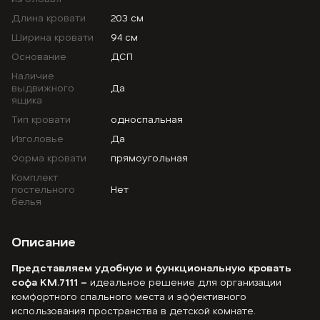
Длина кровати
203 см
Ширина кровати
94 см
Основание
ДСП
Наличие
выдвижного
Да
ящика
Тип кровати
односпальная
Изголовье
Да
Форма кровати
прямоугольная
Комплект
постельного
Нет
белья
Описание
Представляем удобную и функциональную кровать
софа KM.7111 –
идеальное решение для организации
комфортного спального места и эффективного
использования пространства в детской комнате.