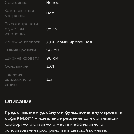
Состояние
Новое
Комплектация
Нет
матрасом
Высота кровати
с учетом
95 см
изголовья
Изножье кровати
ДСП ламинированная
Длина кровати
193 см
Ширина кровати
90 см
Основание
ДСП
Наличие
выдвижного
Да
ящика
Описание
Представляем удобную и функциональную кровать
софа KM.6711 –
идеальное решение для организации
комфортного спального места и эффективного
использования пространства в детской комнате.