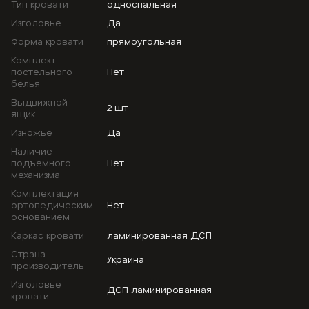
Тип кровати
односпальная
Изголовье
Да
Форма кровати
прямоугольная
Комплект
постельного
Нет
белья
Выдвижной
2 шт
ящик
Изножье
Да
Наличие
подъемного
Нет
механизма
Комплектация
ортопедическим
Нет
основанием
Каркас кровати
ламинированная ДСП
Страна
Украина
производитель
Изголовье
ДСП ламинированная
кровати