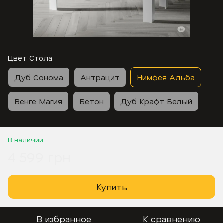
Цвет Стола
Дуб Сонома
Антрацит
Нимфея Альба
Венге Магия
Бетон
Дуб Крафт Белый
В наличии
4 599 грн
Купить
В избранное
К сравнению