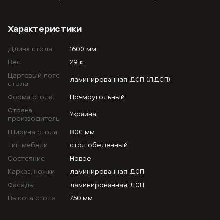
Характеристики
Длина стола
1600 мм
Вес
29 кг
Царговый пояс
ламинированная ДСП (ЛДСП)
стола
Форма стола
Прямоугольный
Страна
Украина
производитель
Ширина стола
800 мм
Тип мебели
стол обеденный
Состояние
Новое
Каркас, ножки
ламинированная ДСП
Фасады
ламинированная ДСП
Высота стола
750 мм