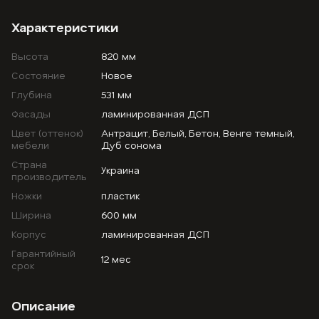
Характеристики
Высота
820 мм
Состояние
Новое
Глубина
531 мм
Фасады
ламинированная ДСП
Цвет (оттенок)
Антрацит, Белый, Бетон, Венге темный,
мебели
Дуб сонома
Страна
Украина
производитель
Ножки
пластик
Ширина
600 мм
Корпус
ламинированная ДСП
Гарантийный
12 мес
срок
Описание