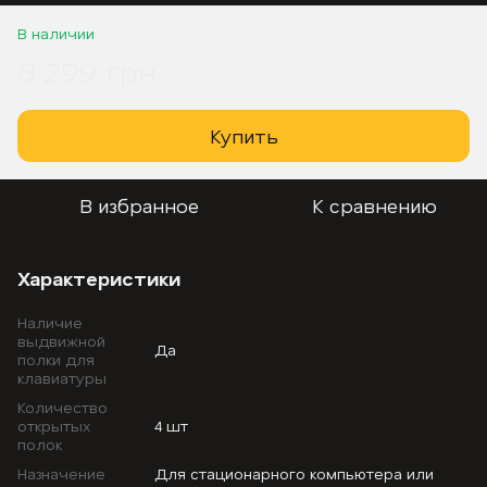
В наличии
8 299 грн
Купить
В избранное
К сравнению
Характеристики
Наличие
выдвижной
Да
полки для
клавиатуры
Количество
открытых
4 шт
полок
Назначение
Для стационарного компьютера или