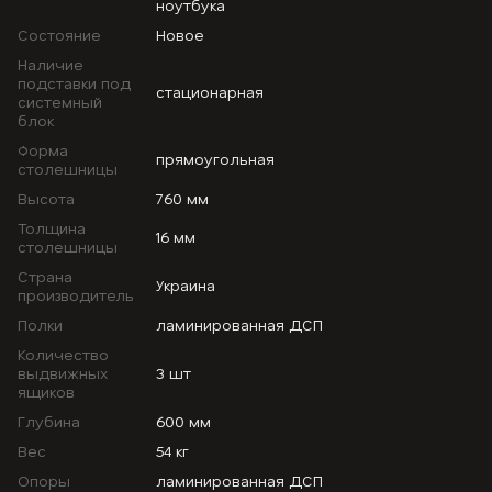
ноутбука
Состояние
Новое
Наличие
подставки под
стационарная
системный
блок
Форма
прямоугольная
столешницы
Высота
760 мм
Толщина
16 мм
столешницы
Страна
Украина
производитель
Полки
ламинированная ДСП
Количество
выдвижных
3 шт
ящиков
Глубина
600 мм
Вес
54 кг
Опоры
ламинированная ДСП