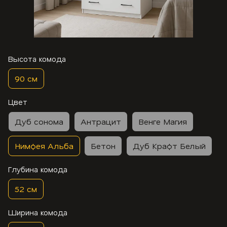
Высота комода
90 см
Цвет
Дуб сонома
Антрацит
Венге Магия
Нимфея Альба
Бетон
Дуб Крафт Белый
Глубина комода
52 см
Ширина комода