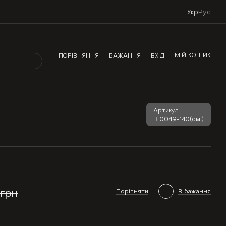
Укр
Рус
МІЙ КОШИК
ПОРІВНЯННЯ
БАЖАННЯ
ВХІД
Артикул
В.0049-140(см.)
 грн
Порівняти
В бажання