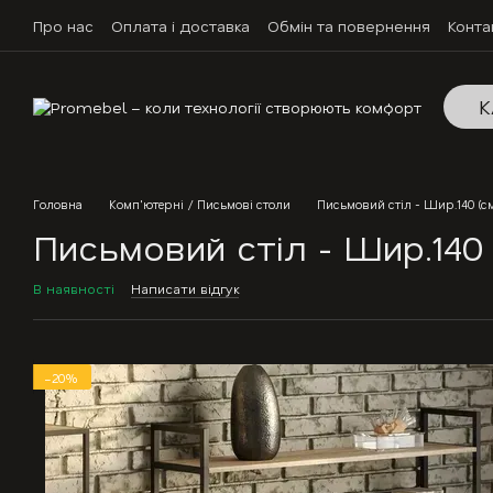
Перейти до основного контенту
Про нас
Оплата і доставка
Обмін та повернення
Конта
К
Головна
Комп'ютерні / Письмові столи
Письмовий стіл - Шир.140 (см
Письмовий стіл - Шир.140 
В наявності
Написати відгук
−20%