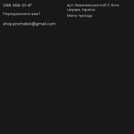
098 568-01-47
вул.Леваневського,47/1, Біла
Церква, Україна
Передзвонити вам?
Мапа проїзду
shop.promebel@gmail.com