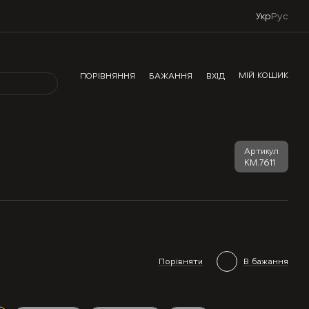
Укр
Рус
МІЙ КОШИК
ПОРІВНЯННЯ
БАЖАННЯ
ВХІД
Артикул
KM.7611
Порівняти
В бажання