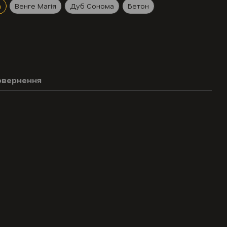
а
Венге Магія
Дуб Сонома
Бетон
овернення