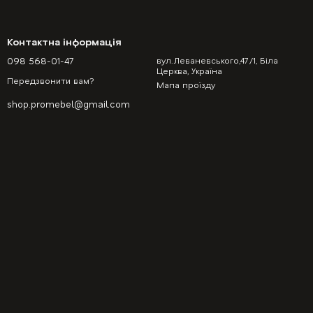
Контактна інформація
098 568-01-47
вул.Леваневського,47/1, Біла
Церква, Україна
Передзвонити вам?
Мапа проїзду
shop.promebel@gmail.com