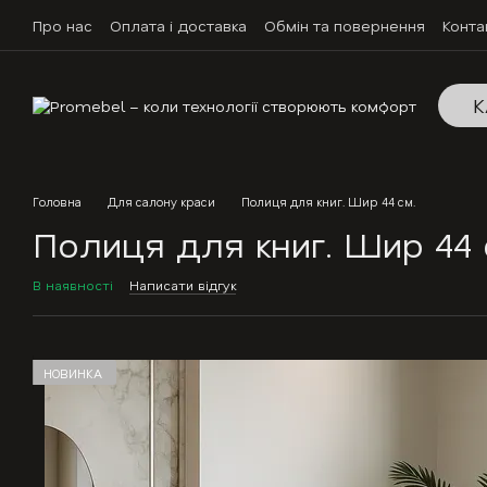
Перейти до основного контенту
Про нас
Оплата і доставка
Обмін та повернення
Конта
К
Головна
Для салону краси
Полиця для книг. Шир 44 см.
Полиця для книг. Шир 44 
В наявності
Написати відгук
НОВИНКА