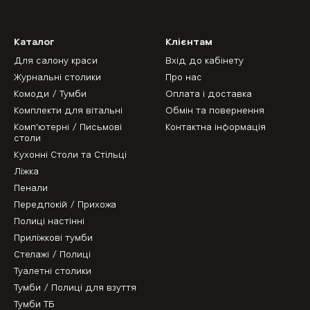
Каталог
Клієнтам
Для салону краси
Вхід до кабінету
Журнальні столики
Про нас
Комоди / Тумби
Оплата і доставка
Комплекти для вітальні
Обмін та повернення
Комп'ютерні / Письмові
Контактна інформація
столи
Кухонні Столи та Стільці
Ліжка
Пенали
Передпокій / Прихожа
Полиці настінні
Приліжкові тумби
Стелажі / Полиці
Туалетні столики
Тумби / Полиці для взуття
Тумби ТБ