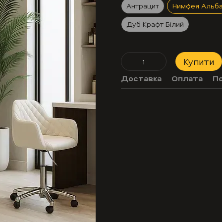
Антрацит
Нимфея Альб
Дуб Крафт Білий
Купити
Доставка
Оплата
П