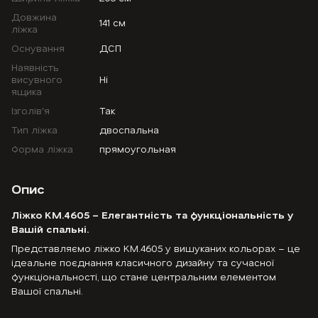
Довжина
141 см
ліжка
Оснування
ДСП
Наявність
висувного
Ні
ящика
Ізголів'я
Так
Тип ліжка
двоспальна
Форма ліжка
прямоугольная
Опис
Ліжко KM.4605 – Елегантність та функціональність у
Вашій спальні.
Представляємо ліжко KM.4605 у вишуканих кольорах – це
ідеальне поєднання класичного дизайну та сучасної
функціональності, що стане центральним елементом
Вашої спальні.