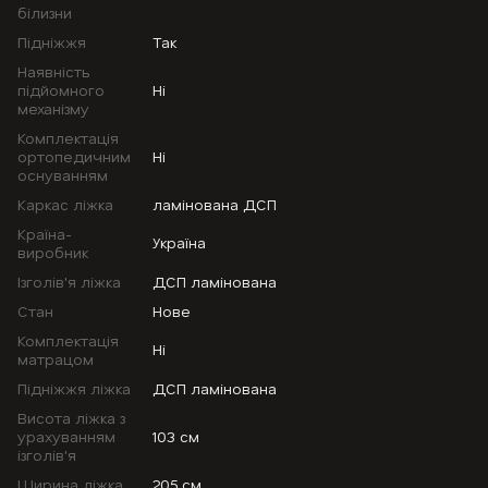
білизни
Підніжжя
Так
Наявність
підйомного
Ні
механізму
Комплектація
ортопедичним
Ні
оснуванням
Каркас ліжка
ламінована ДСП
Країна-
Україна
виробник
Ізголів'я ліжка
ДСП ламінована
Стан
Нове
Комплектація
Ні
матрацом
Підніжжя ліжка
ДСП ламінована
Висота ліжка з
урахуванням
103 см
ізголів'я
Ширина ліжка
205 см