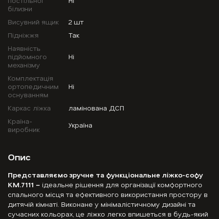
постільної
Ні
білизни
Висувний ящик
2 шт
Підніжжя
Так
Наявність
підйомного
Ні
механізму
Комплектація
ортопедичним
Ні
оснуванням
Каркас ліжка
ламінована ДСП
Країна-
Україна
виробник
Опис
Представляємо зручне та функціональне ліжко-софу
KM.7111 –
ідеальне рішення для організації комфортного
спального місця та ефективного використання простору в
дитячій кімнаті. Виконане у мінімалістичному дизайні та
сучасних кольорах, це ліжко легко впишеться в будь-який