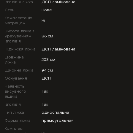
Ізголів'я ліжка
ДСП ламінована
Стан
Нове
Комплектація
Ні
матрацом
Висота ліжка з
урахуванням
86 см
ізголів'я
Підніжжя ліжка
ДСП ламінована
Довжина
203 см
ліжка
Ширина ліжка
94 см
Оснування
ДСП
Наявність
висувного
Так
ящика
Ізголів'я
Так
Тип ліжка
односпальна
Форма ліжка
прямоугольная
Комплект