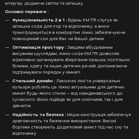
інтер'єр, додаючи світла та затишку.
Основні переваги :
Функціональність 2 в 1 :
Вдень KM.7111 слугує як
затишна софа для ігор та відпочинку, а вночі
трансформується в комфортне ліжко, забезпечуючи
повноцінний сон для Вас чи Вашої дитини.
Оптимізація простору :
Завдяки вбудованим
висувним шухлядам, ліжко-софа KM.7111 дозволяє
ефективно організувати зберігання іграшок, постільної
білизни, одягу та інших дитячих речей, допомагаючи
підтримувати порядок у кімнаті.
Стильний дизайн :
Лаконічні лінії та універсальні
кольори роблять це ліжко актуальним для дитячих
кімнат будь-якого стилю – від скандинавського до
сучасного. Воно підійде як для хлопчиків, так і для
дівчаток.
Надійність та безпека :
Міцна конструкція забезпечує
довговічність та безпечне використання. Високі
бортики створюють додатковий захист під час сну та
відпочинку.