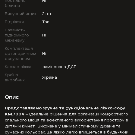
постільної
Ні
білизни
Висувний ящик
2 шт
Підніжжя
Так
Наявність
підйомного
Ні
механізму
Комплектація
ортопедичним
Ні
оснуванням
Каркас ліжка
ламінована ДСП
Країна-
Україна
виробник
Опис
Представляємо зручне та функціональне ліжко-софу
KM.7004 –
ідеальне рішення для організації комфортного
спального місця та ефективного використання простору в
дитячій кімнаті. Виконане у мінімалістичному дизайні та
сучасних кольорах, це ліжко легко впишеться в будь-який