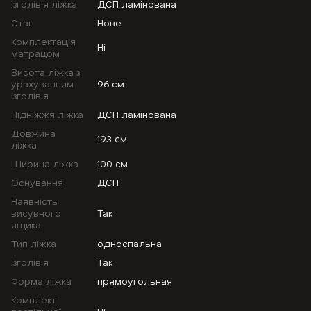
Ізголів'я ліжка
ДСП ламінована
Стан
Нове
Комплектація
Ні
матрацом
Висота ліжка з
урахуванням
96 см
ізголів'я
Підніжжя ліжка
ДСП ламінована
Довжина
193 см
ліжка
Ширина ліжка
100 см
Оснування
ДСП
Наявність
висувного
Так
ящика
Тип ліжка
односпальна
Ізголів'я
Так
Форма ліжка
прямоугольная
Комплект