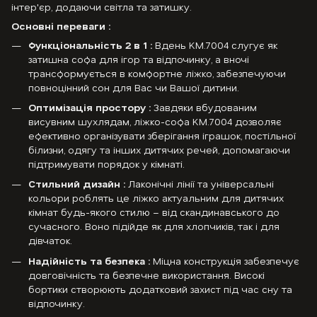
інтер'єр, додаючи світла та затишку.
Основні переваги :
Функціональність 2 в 1 :
Вдень KM.7004 слугує як
затишна софа для ігор та відпочинку, а вночі
трансформується в комфортне ліжко, забезпечуючи
повноцінний сон для Вас чи Вашої дитини.
Оптимізація простору :
Завдяки вбудованим
висувним шухлядам, ліжко-софа KM.7004 дозволяє
ефективно організувати зберігання іграшок, постільної
білизни, одягу та інших дитячих речей, допомагаючи
підтримувати порядок у кімнаті.
Стильний дизайн :
Лаконічні лінії та універсальні
кольори роблять це ліжко актуальним для дитячих
кімнат будь-якого стилю – від скандинавського до
сучасного. Воно підійде як для хлопчиків, так і для
дівчаток.
Надійність та безпека :
Міцна конструкція забезпечує
довговічність та безпечне використання. Високі
бортики створюють додатковий захист під час сну та
відпочинку.