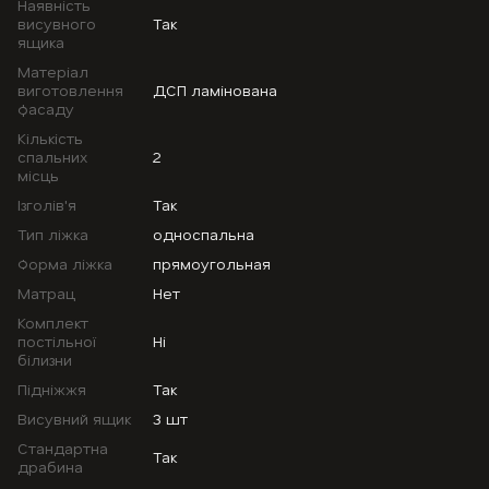
Наявність
висувного
Так
ящика
Матеріал
виготовлення
ДСП ламінована
фасаду
Кількість
спальних
2
місць
Ізголів'я
Так
Тип ліжка
односпальна
Форма ліжка
прямоугольная
Матрац
Нет
Комплект
постільної
Ні
білизни
Підніжжя
Так
Висувний ящик
3 шт
Стандартна
Так
драбина