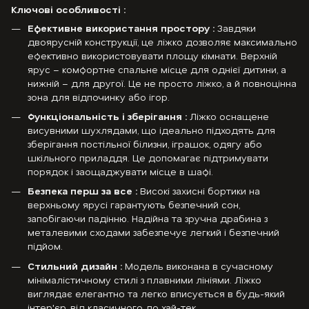
Ключові особливості :
Ефективне використання простору :
Завдяки
двоярусній конструкції, це ліжко дозволяє максимально
ефективно використовувати площу кімнати. Верхній
ярус – комфортне спальне місце для однієї дитини, а
нижній – для другої. Це не просто ліжко, а й повноцінна
зона для відпочинку або ігор.
Функціональність і зберігання :
Ліжко оснащене
висувними шухлядами, що ідеально підходять для
зберігання постільної білизни, іграшок, одягу або
шкільного приладдя. Це допомагає підтримувати
порядок і заощаджувати місце в шафі.
Безпека перш за все :
Високі захисні бортики на
верхньому ярусі гарантують безпечний сон,
запобігаючи падінню. Надійна та зручна драбина з
металевими сходами забезпечує легкий і безпечний
підйом.
Стильний дизайн :
Модель виконана в сучасному
мінімалістичному стилі з плавними лініями. Ліжко
виглядає елегантно та легко вписується в будь-який
інтер'єр, від класичного до хай-тек.