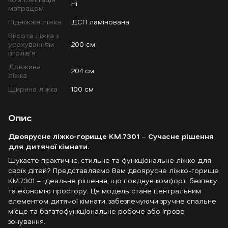
Ні
матрацом
Підніжжя ліжка
ДСП ламінована
Висота ліжка з
урахуванням
200 см
ізголів'я
Довжина
204 см
ліжка
Ширина ліжка
100 см
Опис
Двоярусне ліжко-горище KM.7301
–
Сучасне рішення
для дитячої кімнати.
Шукаєте практичне, стильне та функціональне ліжко для
своїх дітей? Представляємо Вам двоярусне ліжко-горище
KM.7301 – ідеальне рішення, що поєднує комфорт, безпеку
та економію простору. Ця модель стане центральним
елементом дитячої кімнати, забезпечуючи зручне спальне
місце та багатофункціональне робоче або ігрове
зонування.