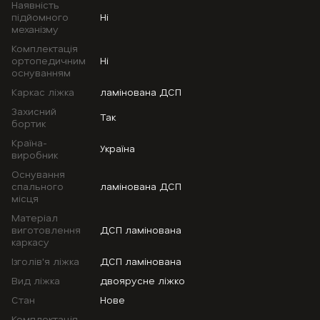
Наявність
підйомного
Ні
механізму
Комплектація
ортопедичним
Ні
оснуванням
Каркас ліжка
ламінована ДСП
Захисний
Так
бортик
Країна-
Україна
виробник
Оснування
спального
ламінована ДСП
місця
Матеріал
виготовлення
ДСП ламінована
каркасу
Ізголів'я ліжка
ДСП ламінована
Вид ліжка
двоярусне ліжко
Стан
Нове
Комплектація